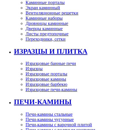
Каминные порталы
Экран каминный
Вентиляционные решетки
Каминные наборы
Дровницы каминные
Дверцы каминные
Листы предтопочные
Переходники, сетки
ИЗРАЗЦЫ И ПЛИТКА
Изразцовые банные печи
Изразцы
Изразцовые порталы
Изразцовые камины
Изразцовые барбекю
Изразцовые печи-камины
ПЕЧИ-КАМИНЫ
Печи-камины стальные
Печи-камины чугунные
Печи-камины с варочной плитой
Печи-камины с водяным контуром