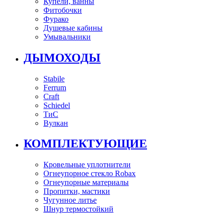
Купели, ванны
Фитобочки
Фурако
Душевые кабины
Умывальники
ДЫМОХОДЫ
Stabile
Ferrum
Craft
Schiedel
ТиС
Вулкан
КОМПЛЕКТУЮЩИЕ
Кровельные уплотнители
Огнеупорное стекло Robax
Огнеупорные материалы
Пропитки, мастики
Чугунное литье
Шнур термостойкий