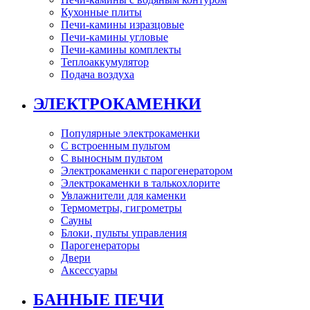
Кухонные плиты
Печи-камины изразцовые
Печи-камины угловые
Печи-камины комплекты
Теплоаккумулятор
Подача воздуха
ЭЛЕКТРОКАМЕНКИ
Популярные электрокаменки
С встроенным пультом
С выносным пультом
Электрокаменки с парогенератором
Электрокаменки в талькохлорите
Увлажнители для каменки
Термометры, гигрометры
Сауны
Блоки, пульты управления
Парогенераторы
Двери
Аксессуары
БАННЫЕ ПЕЧИ