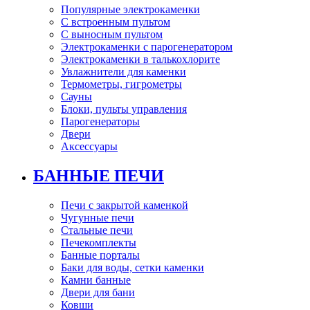
Популярные электрокаменки
С встроенным пультом
С выносным пультом
Электрокаменки с парогенератором
Электрокаменки в талькохлорите
Увлажнители для каменки
Термометры, гигрометры
Сауны
Блоки, пульты управления
Парогенераторы
Двери
Аксессуары
БАННЫЕ ПЕЧИ
Печи с закрытой каменкой
Чугунные печи
Стальные печи
Печекомплекты
Банные порталы
Баки для воды, сетки каменки
Камни банные
Двери для бани
Ковши