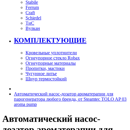
Stabile
Ferrum
Craft
Schiedel
ТиС
Вулкан
КОМПЛЕКТУЮЩИЕ
Кровельные уплотнители
Огнеупорное стекло Robax
Огнеупорные материалы
Пропитки, мастики
Чугунное литье
Шнур термостойкий
Автоматический насос-дозатор ароматерапии для
парогенератора любого бренда, от Steamtec TOLO AP 03
aroma pump
Автоматический насос-
дозатор ароматерапии для