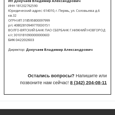
ИП Докучаев Владимир Александрович
ИНН 181202762590
Юридический адрес: 614010, г. Пермь, ул. Соловьева д.6
кв.32
ОГРН ИП 318595800097999
р/с 40802810949770030151
ВОЛГО-ВЯТСКИЙ БАНК ПАО СБЕРБАНК Г.НИЖНИЙ НОВГОРОД
к/с 30101810900000000603
БИК 042202603
Докучаев Владимир Александрович
Директор:
Остались вопросы?
Напишите или
п
озвоните нам сейчас!
8
(342) 204-08-11