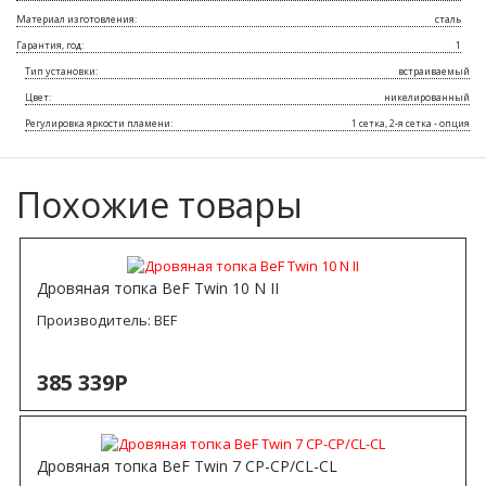
Материал изготовления:
сталь
Гарантия, год:
1
Тип установки:
встраиваемый
Цвет:
никелированный
Регулировка яркости пламени:
1 сетка, 2-я сетка - опция
Похожие товары
Дровяная топка BeF Twin 10 N II
Производитель:
BEF
385 339Р
Дровяная топка BeF Twin 7 CP-CP/CL-CL