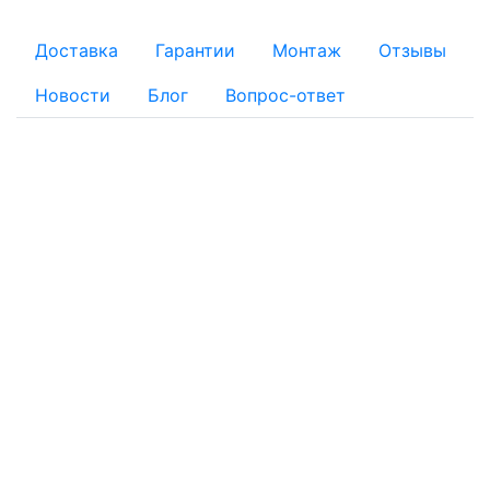
Доставка
Гарантии
Монтаж
Отзывы
Новости
Блог
Вопрос-ответ
ОПЛАТА
Для физических лиц:
Наличный расчет
Безналичный расчет:
Банковской картой: Оплата через банк банковской
картой на реквизиты, указанные в квитанции
Оплату заказа с помощью банковской карты можно
осуществить при получении товара на складе интернет-
магазина
По квитанции: Вы получаете квитанцию, по которой в
отделении любого банка можно провести платёж. Банки
могут взимать комиссию.
Для юридических лиц: