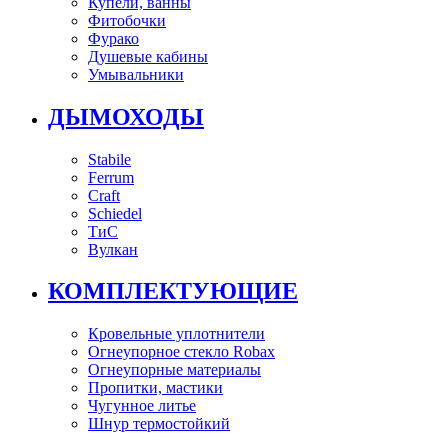
Купели, ванны
Фитобочки
Фурако
Душевые кабины
Умывальники
ДЫМОХОДЫ
Stabile
Ferrum
Craft
Schiedel
ТиС
Вулкан
КОМПЛЕКТУЮЩИЕ
Кровельные уплотнители
Огнеупорное стекло Robax
Огнеупорные материалы
Пропитки, мастики
Чугунное литье
Шнур термостойкий