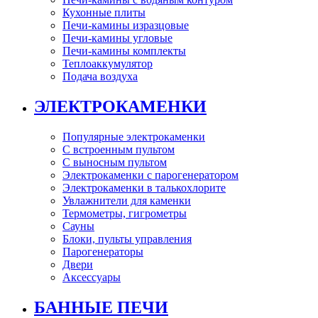
Кухонные плиты
Печи-камины изразцовые
Печи-камины угловые
Печи-камины комплекты
Теплоаккумулятор
Подача воздуха
ЭЛЕКТРОКАМЕНКИ
Популярные электрокаменки
С встроенным пультом
С выносным пультом
Электрокаменки с парогенератором
Электрокаменки в талькохлорите
Увлажнители для каменки
Термометры, гигрометры
Сауны
Блоки, пульты управления
Парогенераторы
Двери
Аксессуары
БАННЫЕ ПЕЧИ