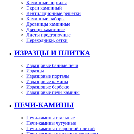
Каминные порталы
Экран каминный
Вентиляционные решетки
Каминные наборы
Дровницы каминные
Дверцы каминные
Листы предтопочные
Переходники, сетки
ИЗРАЗЦЫ И ПЛИТКА
Изразцовые банные печи
Изразцы
Изразцовые порталы
Изразцовые камины
Изразцовые барбекю
Изразцовые печи-камины
ПЕЧИ-КАМИНЫ
Печи-камины стальные
Печи-камины чугунные
Печи-камины с варочной плитой
Печи-камины с водяным контуром