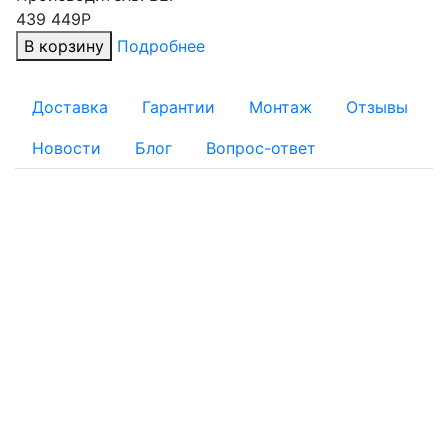
439 449Р
В корзину
Подробнее
Доставка
Гарантии
Монтаж
Отзывы
Новости
Блог
Вопрос-ответ
ОПЛАТА
Для физических лиц:
Наличный расчет
Безналичный расчет:
Банковской картой: Оплата через банк банковской
картой на реквизиты, указанные в квитанции
Оплату заказа с помощью банковской карты можно
осуществить при получении товара на складе интернет-
магазина
По квитанции: Вы получаете квитанцию, по которой в
отделении любого банка можно провести платёж. Банки